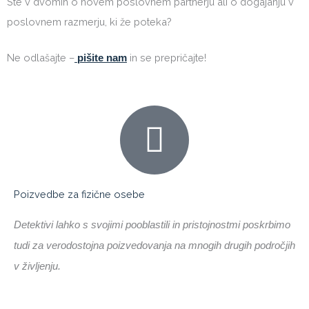
Ste v dvomih o novem poslovnem partnerju ali o dogajanju v
poslovnem razmerju, ki že poteka?
Ne odlašajte –
in se prepričajte!
pišite nam
Poizvedbe za fizične osebe
Detektivi lahko s svojimi pooblastili in pristojnostmi poskrbimo
tudi za verodostojna poizvedovanja na mnogih drugih področjih
v življenju.