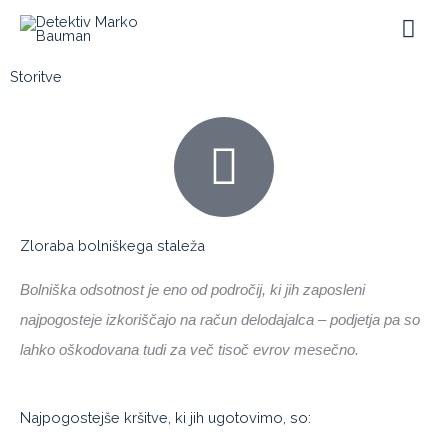
Skip
Mai
to
Me
content
Storitve
Zloraba bolniškega staleža
Bolniška odsotnost je eno od področij, ki jih zaposleni
najpogosteje izkoriščajo na račun delodajalca – podjetja pa so
lahko oškodovana tudi za več tisoč evrov mesečno.
Najpogostejše kršitve, ki jih ugotovimo, so: