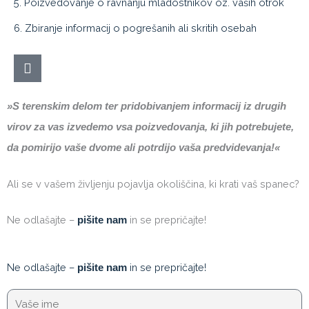
5. Poizvedovanje o ravnanju mladostnikov oz. vaših otrok
6. Zbiranje informacij o pogrešanih ali skritih osebah
»S terenskim delom ter pridobivanjem informacij iz drugih
virov za vas izvedemo vsa poizvedovanja, ki jih potrebujete,
da pomirijo vaše dvome ali potrdijo vaša predvidevanja!«
Ali se v vašem življenju pojavlja okoliščina, ki krati vaš spanec?
Ne odlašajte –
in se prepričajte!
pišite nam
Ne odlašajte –
in se prepričajte!
pišite nam
I