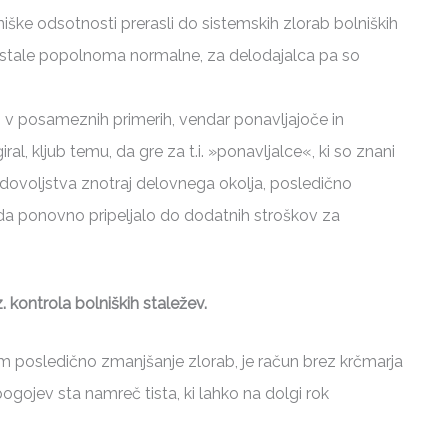
iške odsotnosti prerasli do sistemskih zlorab bolniških
ostale popolnoma normalne, za delodajalca pa so
ti v posameznih primerih, vendar ponavljajoče in
al, kljub temu, da gre za t.i. »ponavljalce«, ki so znani
adovoljstva znotraj delovnega okolja, posledično
eda ponovno pripeljalo do dodatnih stroškov za
. kontrola bolniških staležev.
em posledično zmanjšanje zlorab, je račun brez krčmarja
gojev sta namreč tista, ki lahko na dolgi rok