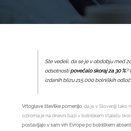
Ste vedeli, da se je v obdobju med 2
odsotnosti
povečalo skoraj za 30 %
? 
izdanih blizu 215.000 bolniških odločb
Vrtoglave številke pomenijo
, da je v Sloveniji tako
oziroma je na dnevni bazi v bolniškem staležu sko
postavljajo v sam vrh Evrope po bolniškem absent