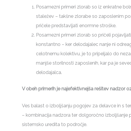
Posamezni primeri zlorab so iz enkratne boln
staležev – takšne zlorabe so zaposlenim p
pričele predstavljati enormne stroške.
Posamezni primeri zlorab so pričeli pojavlja
konstantno – ker delodajalec nanje ni odreagir
celotnemu kolektivu, je to pripeljalo do nez
manjše storilnosti zaposlenih, kar pa je sev
delodajalca.
V obeh primerih je najefektivnejša rešitev nadzor oz
Ves balast o izboljšanju pogojev za delavce in s t
– kombinacija nadzora ter dolgoročno izboljšanje po
sistemsko uredita to področje.