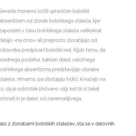
Seveda moramo ločiti upravičen bolniški
absentizem od zlorab bolniškega staleža, kjer
zaposleni v času bolniškega staleža velikokrat
delajo »na črno« ali preprosto zlorabljajo od
zdravnika predpisani bolniški red. Kljub temu, da
uradnega podatka, kakšen delež celotnega
bolniškega absentizma predstavljajo zlorabe
staleža, nimamo, pa obstajajo indici, ki kažejo na
to, da je odstotek bistveno višji, kot bi si želeli
priznati in je daleč od zanemarljivega.
jalo z zlorabami bolniških staležev, sta se v delovnih