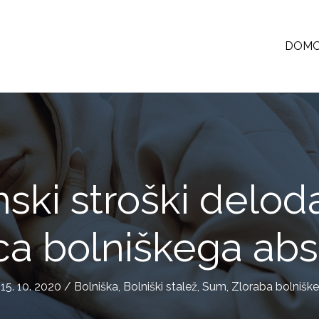
DOM
nski stroški delod
ca bolniškega ab
15. 10. 2020
/
Bolniška
,
Bolniški stalež
,
Sum
,
Zloraba bolniške