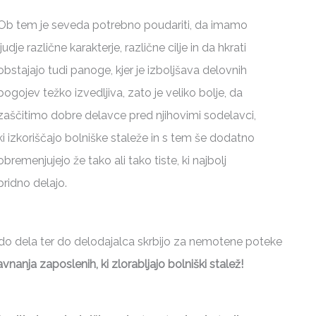
Ob tem je seveda potrebno poudariti, da imamo
ljudje različne karakterje, različne cilje in da hkrati
obstajajo tudi panoge, kjer je izboljšava delovnih
pogojev težko izvedljiva, zato je veliko bolje, da
zaščitimo dobre delavce pred njihovimi sodelavci,
ki izkoriščajo bolniške staleže in s tem še dodatno
obremenjujejo že tako ali tako tiste, ki najbolj
pridno delajo.
 do dela ter do delodajalca skrbijo za nemotene poteke
anja zaposlenih, ki zlorabljajo bolniški stalež!