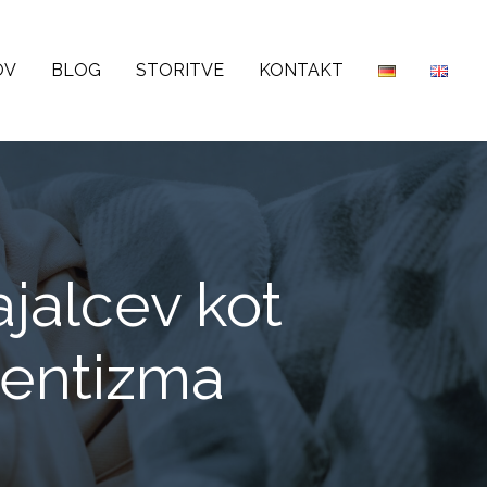
OV
BLOG
STORITVE
KONTAKT
ajalcev kot
sentizma