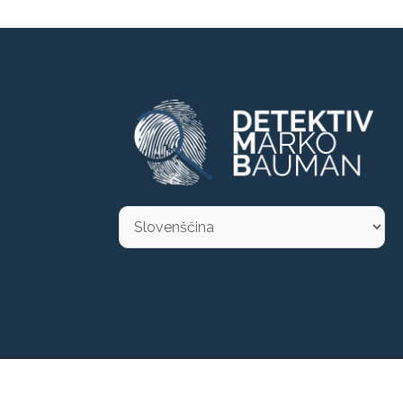
Choose
a
language
adbox