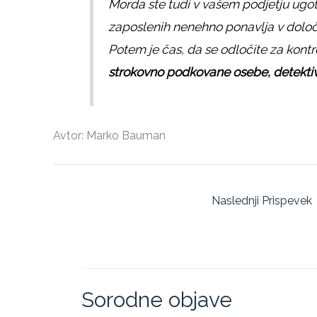
Morda ste tudi v vašem podjetju ugoto
zaposlenih nenehno ponavlja v določe
Potem je čas, da se odločite za kontr
strokovno podkovane osebe, detekti
Avtor: Marko Bauman
Naslednji Prispevek
Sorodne objave