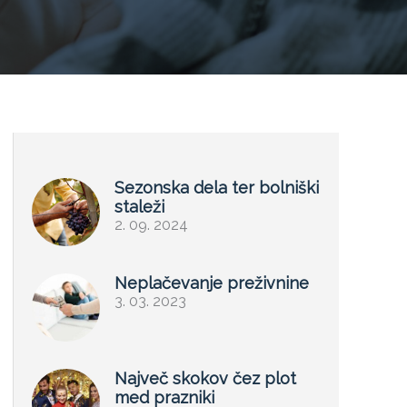
Sezonska dela ter bolniški
staleži
2. 09. 2024
Neplačevanje preživnine
3. 03. 2023
Največ skokov čez plot
med prazniki