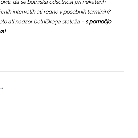
vili, da se bolniška odsotnost pri nekaterih
nih intervalih ali redno v posebnih terminih?
olo ali nadzor bolniškega staleža –
s pomočjo
va!
→