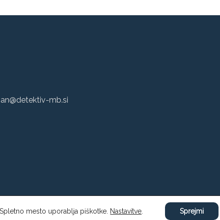
5
an@detektiv-mb.si
 Marko Bauman s.p., zasebni detektiv |
Politika zasebnosti
| Stran postavil
M
Spletno mesto uporablja piškotke.
Nastavitve
.
Sprejmi