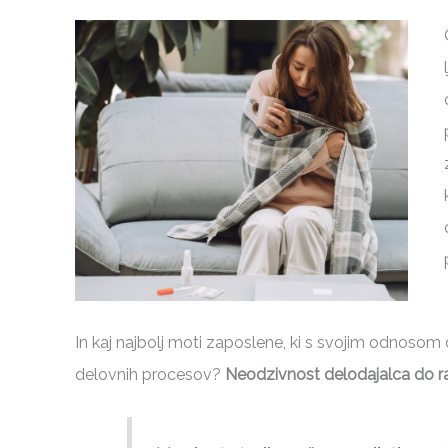
In kaj najbolj moti zaposlene, ki s svojim odnosom
delovnih procesov?
Neodzivnost delodajalca do ravn