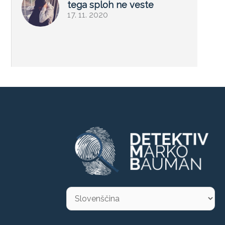
tega sploh ne veste
17. 11. 2020
Choose
a
language