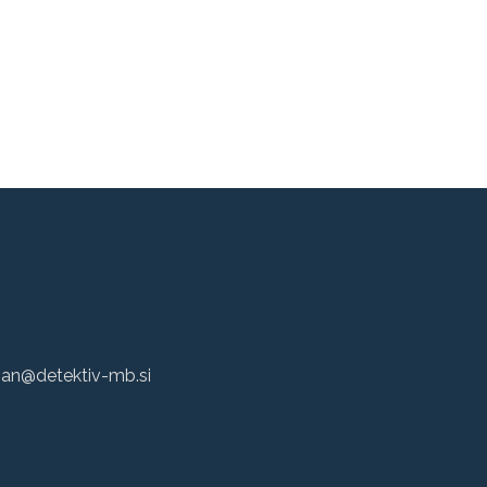
5
an@detektiv-mb.si