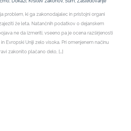
 črno
,
Dokazi
,
Kršitev zakonov
,
Sum
,
Zasledovanje
a problem, ki ga zakonodajalec in pristojni organi
ajeziti že leta. Natančnih podatkov o dejanskem
ojava ne da izmeriti, vseeno pa je ocena razširjenosti
i in Evropski Uniji zelo visoka. Pri omenjenem načinu
ravi zakonito plačano delo, […]