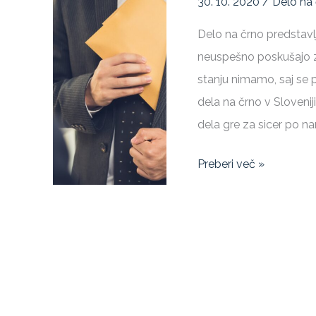
30. 10. 2020
/
Delo na
na
Delo na črno predstavlj
črno
neuspešno poskušajo z
stanju nimamo, saj se p
dela na črno v Slovenij
dela gre za sicer po na
Preberi več »