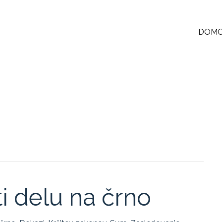
DOM
ti delu na črno